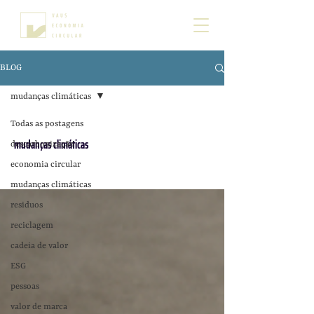
BLOG
mudanças climáticas
Todas as postagens
mudanças climáticas
descarbonização
economia circular
mudanças climáticas
residuos
reciclagem
cadeia de valor
ESG
pessoas
valor de marca