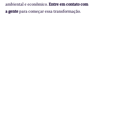
ambiental e econômico. 
Entre em contato com 
a gente
 para começar essa transformação.
Referências
[1] Ellen MacArthur Foundation. 
Textiles and 
the Circular Economy
, 2021.
[2] ABNT NBR 15116 – Agregados reciclados 
de resíduos sólidos da construção civil – 
Utilização em pavimentação e preparo de 
concreto sem função estrutural.
[3] FAO. 
Food Loss and Waste Reduction
, 2019.
[4] World Economic Forum. 
A New Circular 
Vision for Electronics
, 2019.
[5] Ellen MacArthur Foundation. 
Completing 
the Picture: How the Circular Economy 
Tackles Climate Change
, 2019.
[6] Accenture Strategy. 
Waste to Wealth: 
Creating Advantage in a Circular Economy
, 
2015.