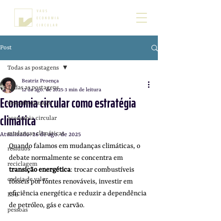
Post
Todas as postagens
Beatriz Proença
Todas as postagens
12 de ago. de 2025
3 min de leitura
Economia circular como estratégia
descarbonização
climática
economia circular
mudanças climáticas
Atualizado:
26 de ago. de 2025
Quando falamos em mudanças climáticas, o 
residuos
debate normalmente se concentra em 
reciclagem
transição energética
: trocar combustíveis 
cadeia de valor
fósseis por fontes renováveis, investir em 
eficiência energética e reduzir a dependência 
ESG
de petróleo, gás e carvão.
pessoas