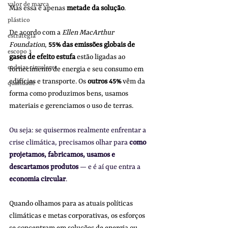
valor de marca
Mas essa é apenas 
metade da solução
.
plástico
De acordo com a 
Ellen MacArthur 
estratégia
Foundation
, 
55% das emissões globais de 
escopo 3
gases de efeito estufa
 estão ligadas ao 
cadeias circulares
fornecimento de energia e seu consumo em 
edifícios e transporte. Os 
outros 45%
 vêm da 
qualidade
forma como produzimos bens, usamos 
materiais e gerenciamos o uso de terras.
Ou seja: se quisermos realmente enfrentar a 
crise climática, precisamos olhar para 
como 
projetamos, fabricamos, usamos e 
descartamos produtos
 — e é aí que entra a 
economia circular
.
Quando olhamos para as atuais políticas 
climáticas e metas corporativas, os esforços 