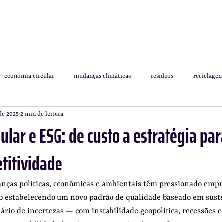
economia circular
mudanças climáticas
residuos
reciclage
 de 2025
2 min de leitura
plástico
estratégia
escopo 3
cadeias circulares
q
ular e ESG: de custo a estratégia pa
titividade
nças políticas, econômicas e ambientais têm pressionado empr
 estabelecendo um novo padrão de qualidade baseado em suste
rio de incertezas — com instabilidade geopolítica, recessões 