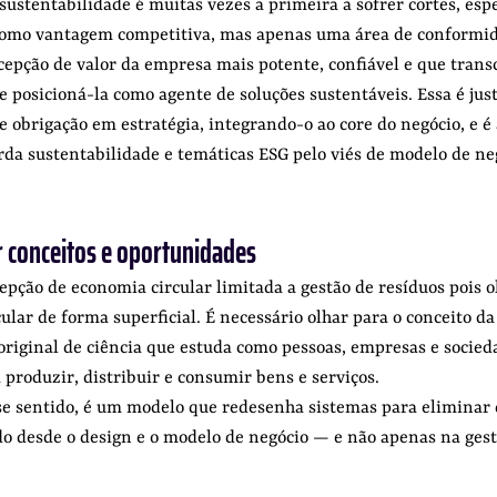
sustentabilidade é muitas vezes a primeira a sofrer cortes, esp
 como vantagem competitiva, mas apenas uma área de conformid
rcepção de valor da empresa mais potente, confiável e que trans
 posicioná-la como agente de soluções sustentáveis. Essa é jus
e obrigação em estratégia, integrando-o ao core do negócio, e é 
rda sustentabilidade e temáticas ESG pelo viés de modelo de neg
 conceitos e oportunidades
pção de economia circular limitada a gestão de resíduos pois o
cular de forma superficial. É necessário olhar para o conceito da
original de ciência que estuda como pessoas, empresas e socie
 produzir, distribuir e consumir bens e serviços.
se sentido, é um modelo que redesenha sistemas para eliminar 
do desde o design e o modelo de negócio — e não apenas na gest