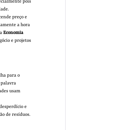
ecialmente pois 
ade. 
cende preço e 
tamente a hora 
a 
Economia 
ócio e projetos 
lha para o 
 palavra 
dades usam 
desperdício e 
ão de resíduos.