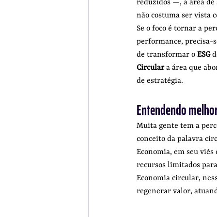
reduzidos —, a área de 
não costuma ser vista
Se o foco é tornar a pe
performance, precisa-se
de transformar o 
ESG
 d
Circular
 a área que abo
de estratégia.
Entendendo melhor
Muita gente tem a perce
conceito da palavra cir
Economia, em seu viés 
recursos limitados para
Economia circular, nes
regenerar valor, atuan