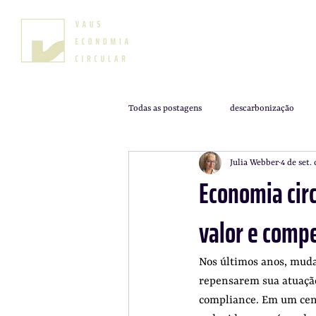
Todas as postagens
descarbonização
Julia Webber
4 de set.
ESG
pessoas
valor de marca
Economia circ
valor e compe
Nos últimos anos, muda
repensarem sua atuação
compliance. Em um cená