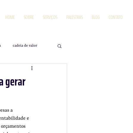
HOME
SOBRE
SERVIÇOS
PALESTRAS
BLOG
CONTATO
m
cadeia de valor
ualidade
ra gerar
esas a 
ntabilidade e 
e orçamentos 