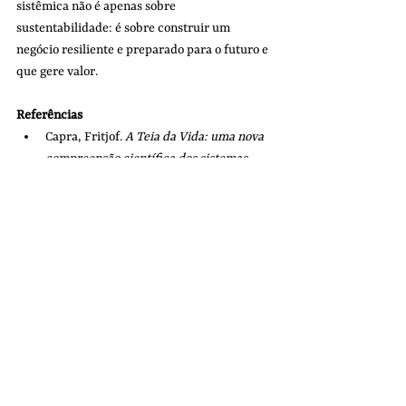
sistêmica não é apenas sobre 
sustentabilidade: é sobre construir um 
negócio resiliente e preparado para o futuro e 
que gere valor.
Referências
Capra, Fritjof. 
A Teia da Vida: uma nova 
compreensão científica dos sistemas 
vivos
Sistema B Brasil – Guia de Avaliação de 
Impacto
Fórum Econômico Mundial – 
Net-Zero 
Industry Tracker
Cradle to Cradle: Remaking the Way We 
Make Things – William McDonough & 
Michael Braungart, 2002.