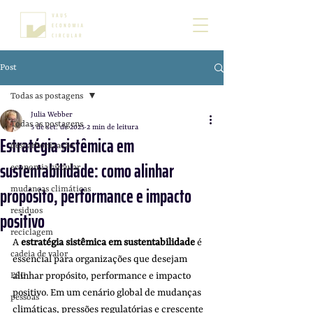
Post
Todas as postagens
Julia Webber
Todas as postagens
5 de set. de 2025
2 min de leitura
Estratégia sistêmica em
descarbonização
sustentabilidade: como alinhar
economia circular
propósito, performance e impacto
mudanças climáticas
residuos
positivo
reciclagem
A 
estratégia sistêmica em sustentabilidade
 é 
cadeia de valor
essencial para organizações que desejam 
alinhar propósito, performance e impacto 
ESG
positivo. Em um cenário global de mudanças 
pessoas
climáticas, pressões regulatórias e crescente 