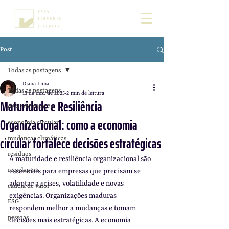
Post
Todas as postagens
Diana Lima
Todas as postagens
15 de dez. de 2025
2 min de leitura
Maturidade e Resiliência
descarbonização
Organizacional: como a economia
economia circular
circular fortalece decisões estratégicas
mudanças climáticas
residuos
A maturidade e resiliência organizacional são 
reciclagem
essenciais para empresas que precisam se 
adaptar a crises, volatilidade e novas 
cadeia de valor
exigências. Organizações maduras 
ESG
respondem melhor a mudanças e tomam 
pessoas
decisões mais estratégicas. A economia 