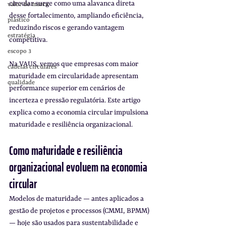
circular surge como uma alavanca direta 
valor de marca
desse fortalecimento, ampliando eficiência, 
plástico
reduzindo riscos e gerando vantagem 
estratégia
competitiva.
escopo 3
Na VAUS, vemos que empresas com maior 
cadeias circulares
maturidade em circularidade apresentam 
qualidade
performance superior em cenários de 
incerteza e pressão regulatória. Este artigo 
explica como a economia circular impulsiona 
maturidade e resiliência organizacional.
Como maturidade e resiliência 
organizacional evoluem na economia 
circular
Modelos de maturidade — antes aplicados a 
gestão de projetos e processos (CMMI, BPMM) 
— hoje são usados para sustentabilidade e 